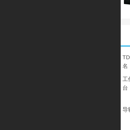
T
工
台
导