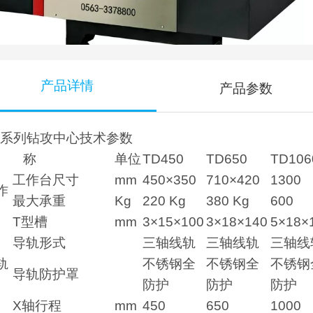
产品详情
产品参数
D系列钻攻中心技术参数
名 称
单位
TD450
TD650
TD106
工作台尺寸
mm
450×350
710×420
1300
作
最大承重
Kg
220 Kg
380 Kg
600
T型槽
mm
3×15×100
3×18×140
5×18×
导轨形式
三轴线轨
三轴线轨
三轴线
轨
不锈钢全
不锈钢全
不锈钢
导轨防护罩
防护
防护
防护
X轴行程
mm
450
650
1000