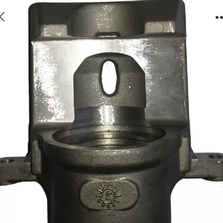
单缸制动卡钳