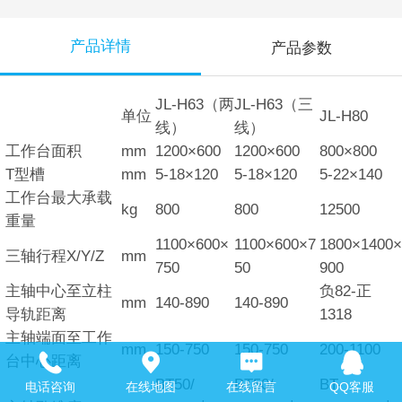
产品详情
产品参数
JL-H63（两
JL-H63（三
单位
JL-H80
线）
线）
工作台面积
mm
1200×600
1200×600
800×800
T型槽
mm
5-18×120
5-18×120
5-22×140
工作台最大承载
kg
800
800
12500
重量
1100×600×
1100×600×7
1800×1400×
三轴行程X/Y/Z
mm
750
50
900
主轴中心至立柱
负82-正
mm
140-890
140-890
导轨距离
1318
主轴端面至工作
mm
150-750
150-750
200-1100
台中心距离
BT50/
BT50/
BT-
电话咨询
在线地图
在线留言
QQ客服