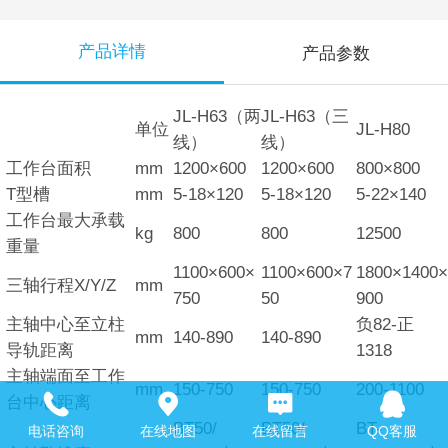
产品详情
产品参数
JL-H63（两
JL-H63（三
单位
JL-H80
线）
线）
工作台面积
mm
1200×600
1200×600
800×800
T型槽
mm
5-18×120
5-18×120
5-22×140
工作台最大承载
kg
800
800
12500
重量
1100×600×
1100×600×7
1800×1400×
三轴行程X/Y/Z
mm
750
50
900
主轴中心至立柱
负82-正
mm
140-890
140-890
导轨距离
1318
主轴端面至工作
mm
150-750
150-750
200-1100
台中心距离
BT50/
BT50/
BT-
电话咨询
在线地图
在线留言
QQ客服